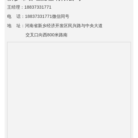
王经理：18837331771
电 话：18837331771微信同号
地 址：河南省新乡经济开发区民兴路与中央大道
交叉口向西800米路南