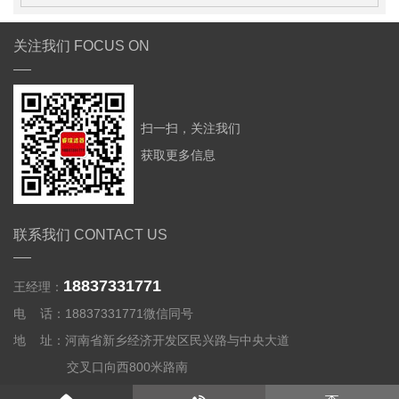
关注我们 FOCUS ON
扫一扫，关注我们
获取更多信息
联系我们 CONTACT US
18837331771
王经理：
电 话：18837331771微信同号
地 址：河南省新乡经济开发区民兴路与中央大道
交叉口向西800米路南