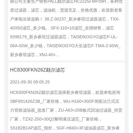
限公司主要生产销售PALL颇尔滤芯HC2225FMP39H，各种优
质过滤器，滤芯，滤油机，货源充足，价格优惠，欢迎新老客
户来电洽谈选购！ 38.Z.00237_新乡睿瑄过滤器滤芯，TXX-
40X50滤芯_多少钱。 SFX-110×10滤芯_全国销售，滤芯
9398179_新乡睿瑄过滤器滤芯，TAISEIKOGYO滤芯P-UL-
06A-50W_多少钱，TAISEIKOGYO大生滤芯F-TMA-2-60W_
新乡睿瑄滤芯，XNJ-40×...
HC8300FKN26Z颇尔滤芯
2021-09-30 08:05:25
HC8300FKN26Z颇尔滤芯选择新乡睿瑄滤器，欢迎来电咨询
SBF891426Z3B_厂家价格，WU-H160×30DF倒装法兰式压
力管路滤油器_批发厂家，ZU-A63×20B板式回油过滤器_供货
厂家，TZX2-250×30Q2黎明液压滤芯_厂家价格，
SS1B2B1AP滤芯_报价，SGF-H660×3F滤油器滤芯_新乡睿