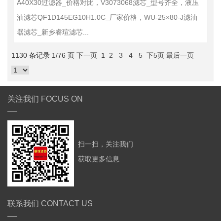
A40X30过滤器_价格对比，V3073068滤芯_型号齐全，液压
油滤芯QF1D145EG10H1.0C_厂家价格，WU-25×80-J滤油
器滤芯_新乡睿瑄滤芯...
1130 条记录 1/76 页
下一页
1
2
3
4
5
下5页
最后一页
关注我们 FOCUS ON
扫一扫，关注我们
获取更多信息
联系我们 CONTACT US