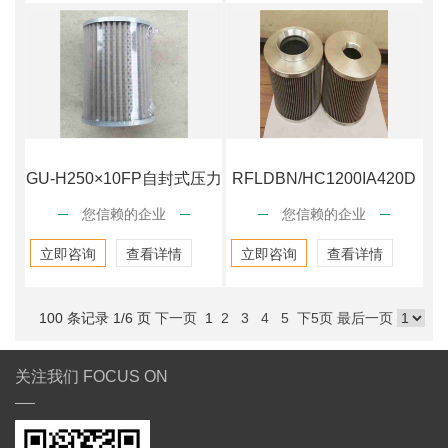
GU-H250×10FP自封式压力
RFLDBN/HC1200IA420D
您信赖的企业
您信赖的企业
管路过
过
立即咨询
查看详情
立即咨询
查看详情
100 条记录 1/6 页
下一页
1
2
3
4
5
下5页
最后一页
关注我们 FOCUS ON