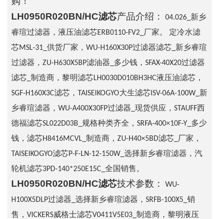
购！
LH0950R020BN/HC滤芯
产品介绍：
04.026_新乡
睿瑄过滤器，液压油滤芯ERB0110-FV2_厂家。 定冷水滤
芯MSL-31_供货厂家，WU-H160X30P过滤器滤芯_新乡睿瑄
过滤器，ZU-H630X5BP滤油器_多少钱，SFAX-40X20过滤器
滤芯_制造商，黎明滤芯LH0030D010BH3HC液压油滤芯，
SGF-H160X3C滤芯，TAISEIKOGYO大生滤芯ISV-06A-100W_新
乡睿瑄滤器，WU-A400X30FP过滤器_现货供应，STAUFF西
德福滤芯SL022D03B_规格种类齐全，SRFA-400×10F-Y_多少
钱，滤芯H8416MCVL_制造商，ZU-H40×5BD滤芯_厂家，
TAISEIKOGYO滤芯P-F-LN-12-150W_选择新乡睿瑄滤器，汽
轮机滤芯3PD-140*250E15C_全国销售。
LH0950R020BN/HC滤芯
技术参数：
WU-
H100X5DLP过滤器_选择新乡睿瑄滤器，SRFB-100X5_销
售，VICKERS威格士滤芯V0411V5E03_制造商，黎明液压