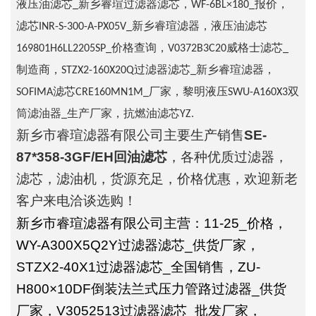
液压油滤芯_新乡睿瑄过滤器滤芯，WF-6BL×180_报价，
滤芯INR-S-300-A-PX05V_新乡睿瑄滤器，液压油滤芯
169801H6LL2205SP_价格查询，V0372B3C20威格士滤芯_
制造商，STZX2-160X20Q过滤器滤芯_新乡睿瑄滤器，
SOFIMA滤芯CRE160MN1M_厂家，黎明液压SWU-A160X3双
筒滤油器_生产厂家，抗燃油滤芯YZ.
新乡市睿瑄滤器有限公司主要生产销售
SE-
87*358-3GF/EH回油滤芯
，各种优质过滤器，
滤芯，滤油机，货源充足，价格优惠，欢迎新老
客户来电洽谈选购！
新乡市睿瑄滤器有限公司主营：11-25_价格，
WY-A300X5Q2Y过滤器滤芯_供货厂家，
STZX2-40X1过滤器滤芯_全国销售，ZU-
H800×10DF倒装法兰式压力管路过滤器_供货
厂家，V3052513过滤器滤芯_批发厂家，